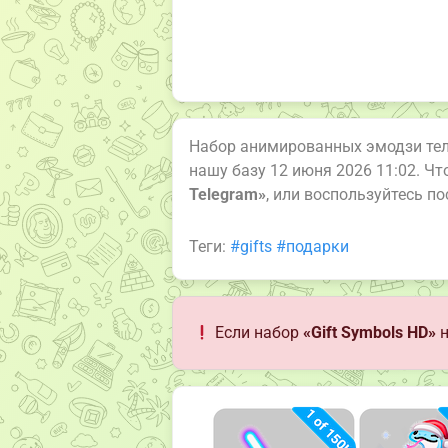
Набор анимированных эмодзи те
нашу базу 12 июня 2026 11:02. Ч
Telegram»
, или воспользуйтесь п
Теги:
#gifts
#подарки
Если набор
«Gift Symbols HD»
н