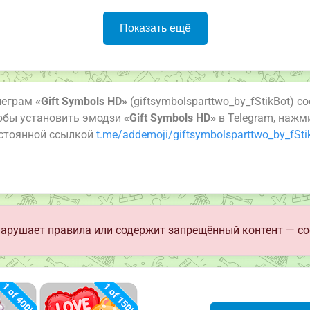
Показать ещё
леграм
«Gift Symbols HD»
(giftsymbolsparttwo_by_fStikBot) с
тобы установить эмодзи
«Gift Symbols HD»
в Telegram, нажм
остоянной ссылкой
t.me/addemoji/giftsymbolsparttwo_by_fSti
арушает правила или содержит запрещённый контент — со