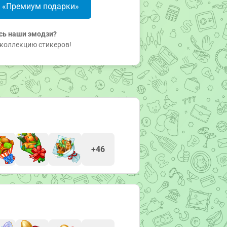
в «Премиум подарки»
сь наши эмодзи?
коллекцию стикеров!
+46