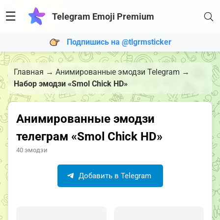
☰
Telegram Emoji Premium
Подпишись на @tlgrmsticker
Главная
→
Анимированные эмодзи Telegram
→
Набор эмодзи «Smol Chick HD»
Анимированные эмодзи
телеграм «Smol Chick HD»
40 эмодзи
Добавить в Telegram