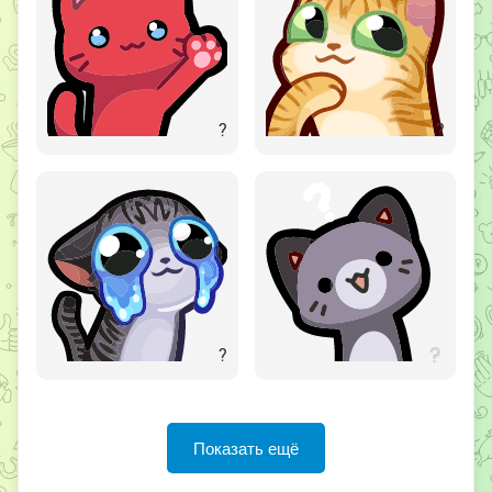
?
?
?
Показать ещё