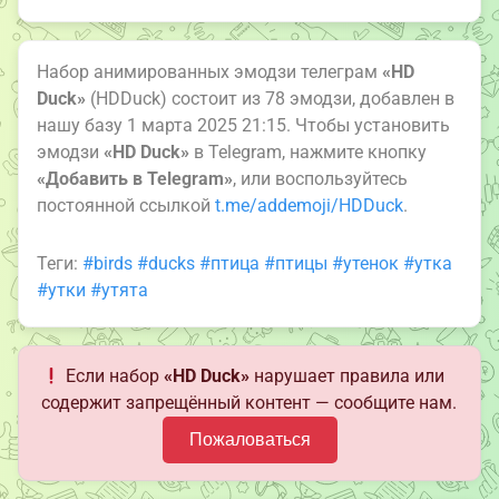
Набор анимированных эмодзи телеграм
«HD
Duck»
(HDDuck) состоит из 78 эмодзи, добавлен в
нашу базу 1 марта 2025 21:15. Чтобы установить
эмодзи
«HD Duck»
в Telegram, нажмите кнопку
«Добавить в Telegram»
, или воспользуйтесь
постоянной ссылкой
t.me/addemoji/HDDuck
.
Теги:
#birds
#ducks
#птица
#птицы
#утенок
#утка
#утки
#утята
Если набор
«HD Duck»
нарушает правила или
содержит запрещённый контент — сообщите нам.
Пожаловаться