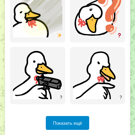
?
?
Показать ещё