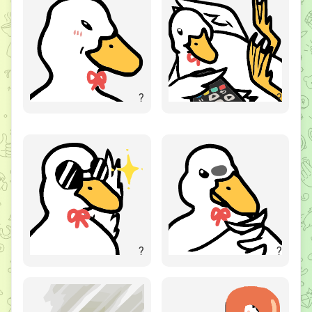
?
?
?
?