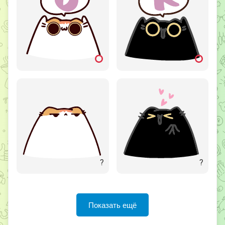
?
?
Показать ещё