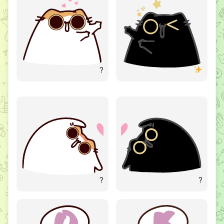
?
?
?