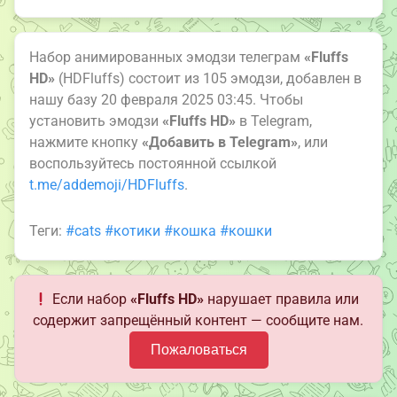
Набор анимированных эмодзи телеграм
«Fluffs
HD»
(HDFluffs) состоит из 105 эмодзи, добавлен в
нашу базу 20 февраля 2025 03:45. Чтобы
установить эмодзи
«Fluffs HD»
в Telegram,
нажмите кнопку
«Добавить в Telegram»
, или
воспользуйтесь постоянной ссылкой
t.me/addemoji/HDFluffs
.
Теги:
#cats
#котики
#кошка
#кошки
Если набор
«Fluffs HD»
нарушает правила или
содержит запрещённый контент — сообщите нам.
Пожаловаться