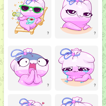
?
?
?
?