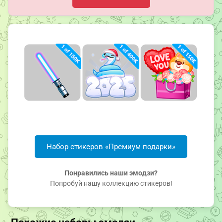
Набор стикеров «Премиум подарки»
Понравились наши эмодзи?
Попробуй нашу коллекцию стикеров!