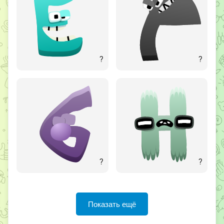
?
?
?
?
Показать ещё