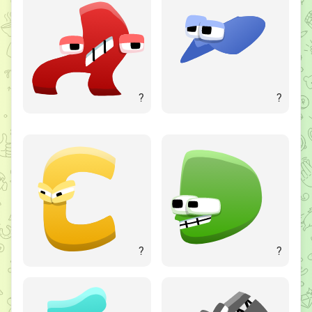
?
?
?
?