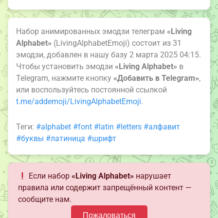
Набор анимированных эмодзи телеграм
«Living
Alphabet»
(LivingAlphabetEmoji) состоит из 31
эмодзи, добавлен в нашу базу 2 марта 2025 04:15.
Чтобы установить эмодзи
«Living Alphabet»
в
Telegram, нажмите кнопку
«Добавить в Telegram»
,
или воспользуйтесь постоянной ссылкой
t.me/addemoji/LivingAlphabetEmoji
.
Теги:
#alphabet
#font
#latin
#letters
#алфавит
#буквы
#латиница
#шрифт
Если набор
«Living Alphabet»
нарушает
правила или содержит запрещённый контент —
сообщите нам.
Пожаловаться