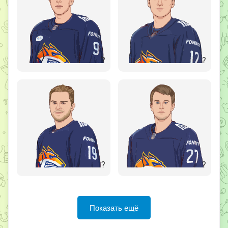
?
?
?
?
Показать ещё