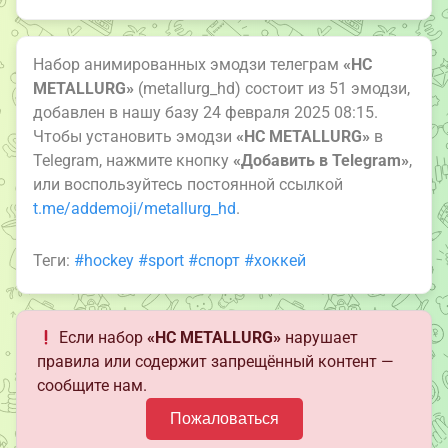
Набор анимированных эмодзи телеграм
«HC
METALLURG»
(metallurg_hd) состоит из 51 эмодзи,
добавлен в нашу базу 24 февраля 2025 08:15.
Чтобы установить эмодзи
«HC METALLURG»
в
Telegram, нажмите кнопку
«Добавить в Telegram»
,
или воспользуйтесь постоянной ссылкой
t.me/addemoji/metallurg_hd
.
Теги:
#hockey
#sport
#спорт
#хоккей
Если набор
«HC METALLURG»
нарушает
правила или содержит запрещённый контент —
сообщите нам.
Пожаловаться