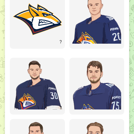
?
?
?
?