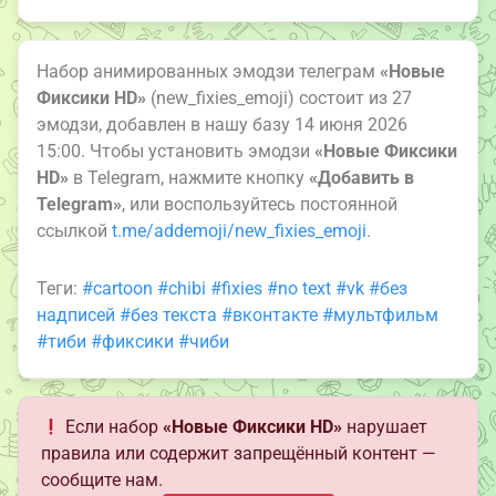
Набор анимированных эмодзи телеграм
«Новые
Фиксики HD»
(new_fixies_emoji) состоит из 27
эмодзи, добавлен в нашу базу 14 июня 2026
15:00. Чтобы установить эмодзи
«Новые Фиксики
HD»
в Telegram, нажмите кнопку
«Добавить в
Telegram»
, или воспользуйтесь постоянной
ссылкой
t.me/addemoji/new_fixies_emoji
.
Теги:
#cartoon
#chibi
#fixies
#no text
#vk
#без
надписей
#без текста
#вконтакте
#мультфильм
#тиби
#фиксики
#чиби
Если набор
«Новые Фиксики HD»
нарушает
правила или содержит запрещённый контент —
сообщите нам.