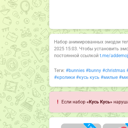
Набор анимированных эмодзи те
2025 15:03. Чтобы установить эм
постоянной ссылкой
t.me/addemoj
Теги:
#bunnies
#bunny
#christmas
#кролики
#кусь кусь
#милые
#ми
Если набор
«Кусь Кусь»
наруша