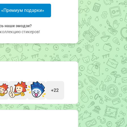
в «Премиум подарки»
сь наши эмодзи?
коллекцию стикеров!
+22