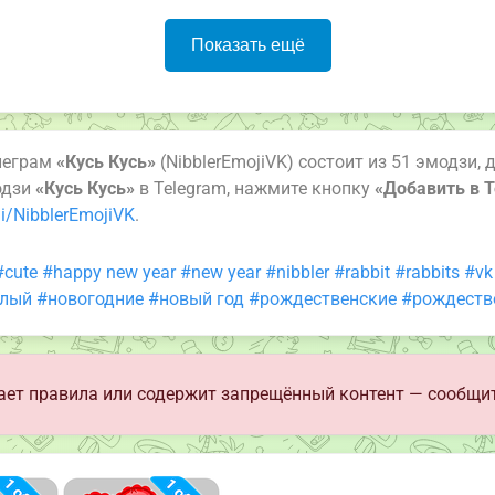
Показать ещё
леграм
«Кусь Кусь»
(NibblerEmojiVK) состоит из 51 эмодзи,
одзи
«Кусь Кусь»
в Telegram, нажмите кнопку
«Добавить в T
i/NibblerEmojiVK
.
#cute
#happy new year
#new year
#nibbler
#rabbit
#rabbits
#vk
лый
#новогодние
#новый год
#рождественские
#рождеств
ет правила или содержит запрещённый контент — сообщит