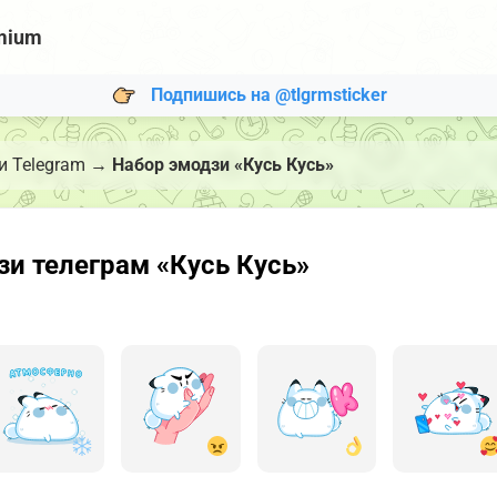
mium
Подпишись на @tlgrmsticker
 Telegram
→
Набор эмодзи «Кусь Кусь»
и телеграм «Кусь Кусь»