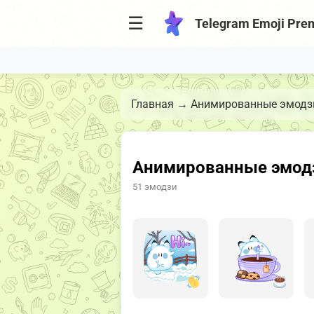
☰
Telegram Emoji Pre
Главная
→
Анимированные эмодзи
Анимированные эмодз
51 эмодзи