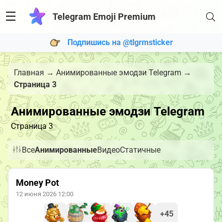
☰
Telegram Emoji Premium
Подпишись на @tlgrmsticker
Главная
→
Анимированные эмодзи Telegram
→
Страница 3
Анимированные эмодзи Telegram
Страница 3
Все
Анимированные
Видео
Статичные
Money Pot
12 июня 2026 12:00
+45