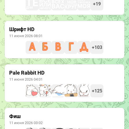
+19
Шрифт HD
11 июня 2026 08:01
+103
Pale Rabbit HD
11 июня 2026 04:01
+125
Фиш
11 июня 2026 03:02