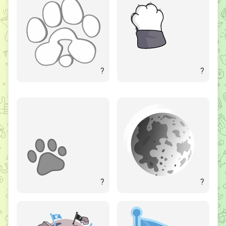
?
?
?
?