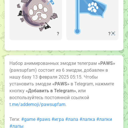
?
?‍
Набор анимированных эмодзи телеграм
«PAWS»
(pawsupfam) состоит из 6 эмодзи, добавлен в
нашу базу 13 февраля 2025 05:15. Чтобы
установить эмодзи
«PAWS»
в Telegram, нажмите
кнопку
«Добавить в Telegram»
, или
воспользуйтесь постоянной ссылкой
t.me/addemoji/pawsupfam
.
Теги:
#game
#paws
#игра
#лапа
#лапка
#лапки
#лапы