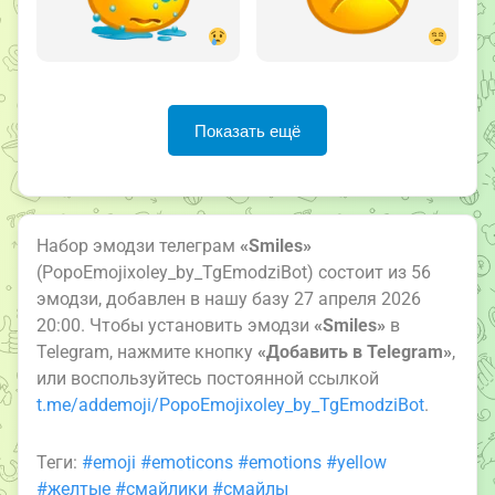
Показать ещё
Набор эмодзи телеграм
«Smiles»
(PopoEmojixoley_by_TgEmodziBot) состоит из 56
эмодзи, добавлен в нашу базу 27 апреля 2026
20:00. Чтобы установить эмодзи
«Smiles»
в
Telegram, нажмите кнопку
«Добавить в Telegram»
,
или воспользуйтесь постоянной ссылкой
t.me/addemoji/PopoEmojixoley_by_TgEmodziBot
.
Теги:
#emoji
#emoticons
#emotions
#yellow
#желтые
#смайлики
#смайлы