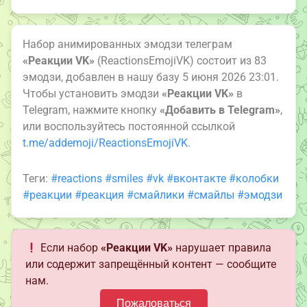
Набор анимированных эмодзи телеграм
«Реакции VK»
(ReactionsEmojiVK) состоит из 83
эмодзи, добавлен в нашу базу 5 июня 2026 23:01.
Чтобы установить эмодзи
«Реакции VK»
в
Telegram, нажмите кнопку
«Добавить в Telegram»
,
или воспользуйтесь постоянной ссылкой
t.me/addemoji/ReactionsEmojiVK
.
Теги:
#reactions
#smiles
#vk
#вконтакте
#колобки
#реакции
#реакция
#смайлики
#смайлы
#эмодзи
Если набор
«Реакции VK»
нарушает правила
или содержит запрещённый контент — сообщите
нам.
Пожаловаться