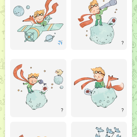
?
?
?