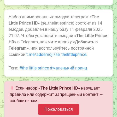
Набор анимированных эмодзи телеграм
«The
Little Prince HD»
(se_thelittleprince) состоит из 14
эмодзи, добавлен в нашу базу 11 февраля 2025
21:07. Чтобы установить эмодзи
«The Little Prince
HD»
в Telegram, нажмите кнопку
«Добавить в
Telegram»
, или воспользуйтесь постоянной
ссылкой
t.me/addemoji/se_thelittleprince
.
Теги:
#the little prince
#маленький принц
Если набор
«The Little Prince HD»
нарушает
правила или содержит запрещённый контент —
сообщите нам.
Пожаловаться