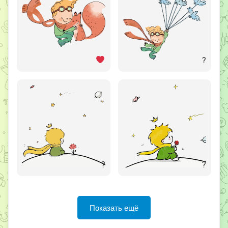
?
?
?
Показать ещё