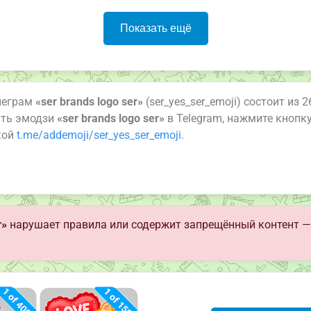
Показать ещё
леграм
«ser brands logo ser»
(ser_yes_ser_emoji) состоит из 
ить эмодзи
«ser brands logo ser»
в Telegram, нажмите кнопк
кой
t.me/addemoji/ser_yes_ser_emoji
.
r»
нарушает правила или содержит запрещённый контент —