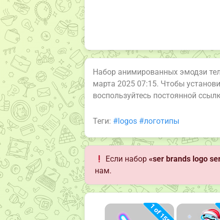
Набор анимированных эмодзи те
марта 2025 07:15. Чтобы установ
воспользуйтесь постоянной ссыл
Теги:
#logos
#логотипы
Если набор
«ser brands logo se
нам.