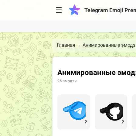
☰
Telegram Emoji Pre
Главная
→
Анимированные эмодзи
Анимированные эмодзи
26 эмодзи
?
?