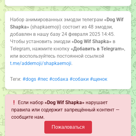
Набор анимированных эмодзи телеграм
«Dog Wif
Shapka»
(shapkaemoji) состоит из 48 эмодзи,
добавлен в нашу базу 24 февраля 2025 14:45.
Чтобы установить эмодзи
«Dog Wif Shapka»
в
Telegram, нажмите кнопку
«Добавить в Telegram»
,
или воспользуйтесь постоянной ссылкой
t.me/addemoji/shapkaemoji
.
Теги:
#dogs
#пес
#собака
#собаки
#щенок
Если набор
«Dog Wif Shapka»
нарушает
правила или содержит запрещённый контент —
сообщите нам.
Пожаловаться