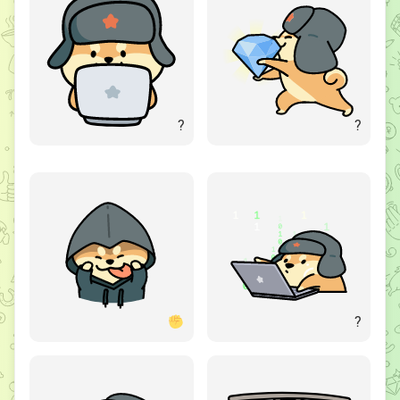
?
?
?