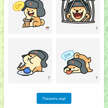
?
?
?
Показать ещё