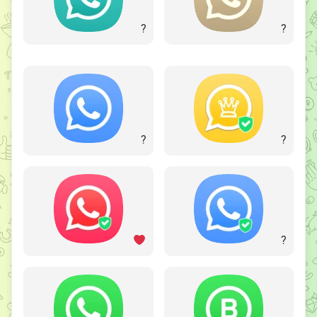
?
?
?
?
?