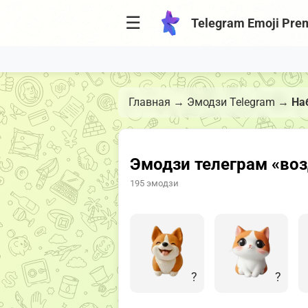
☰
Telegram Emoji Pre
Главная
→
Эмодзи Telegram
→
На
Эмодзи телеграм «во
195 эмодзи
?
?