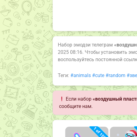
Набор эмодзи телеграм
«воздушн
2025 08:16. Чтобы установить эм
воспользуйтесь постоянной ссыл
Теги:
#animals
#cute
#random
#зв
Если набор
«воздушный пласт
сообщите нам.