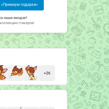
в «Премиум подарки»
сь наши эмодзи?
коллекцию стикеров!
+26