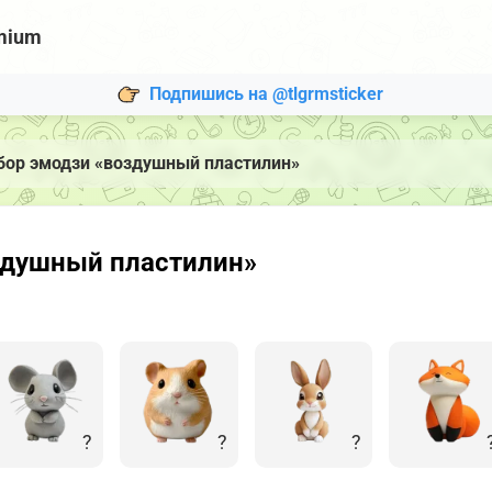
mium
Подпишись на @tlgrmsticker
бор эмодзи «воздушный пластилин»
здушный пластилин»
?
?
?