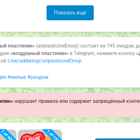
Показать ещё
ый пластилин»
(airplasticineEmoji) состоит из 195 эмодзи,
одзи
«воздушный пластилин»
в Telegram, нажмите кнопку
«
кой
t.me/addemoji/airplasticineEmoji
.
ери
#милые
#рандом
илин»
нарушает правила или содержит запрещённый конте