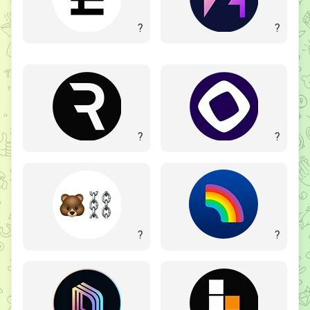
?
?
?
?
?
?