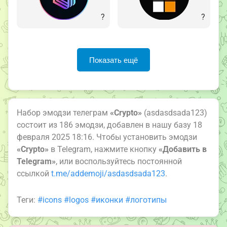
?
?
Показать ещё
Набор эмодзи телеграм
«Crypto»
(asdasdsada123)
состоит из 186 эмодзи, добавлен в нашу базу 18
февраля 2025 18:16. Чтобы установить эмодзи
«Crypto»
в Telegram, нажмите кнопку
«Добавить в
Telegram»
, или воспользуйтесь постоянной
ссылкой
t.me/addemoji/asdasdsada123
.
Теги:
#icons
#logos
#иконки
#логотипы