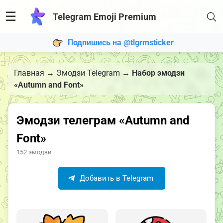
☰
Telegram Emoji Premium
Подпишись на @tlgrmsticker
Главная
→
Эмодзи Telegram
→
Набор эмодзи
«Autumn and Font»
Эмодзи телеграм «Autumn and
Font»
152 эмодзи
Добавить в Telegram