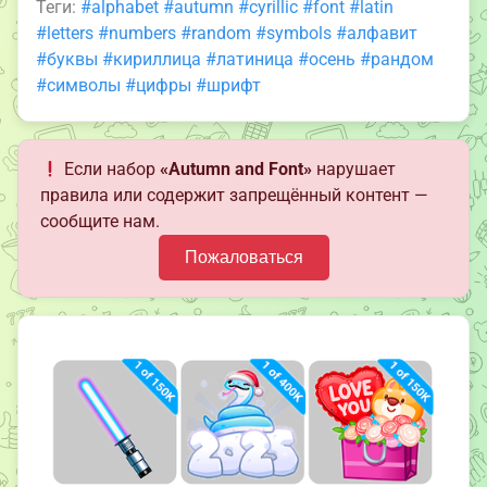
Теги:
#alphabet
#autumn
#cyrillic
#font
#latin
#letters
#numbers
#random
#symbols
#алфавит
#буквы
#кириллица
#латиница
#осень
#рандом
#символы
#цифры
#шрифт
Если набор
«Autumn and Font»
нарушает
правила или содержит запрещённый контент —
сообщите нам.
Пожаловаться