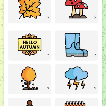
?
?
?
?
?
?