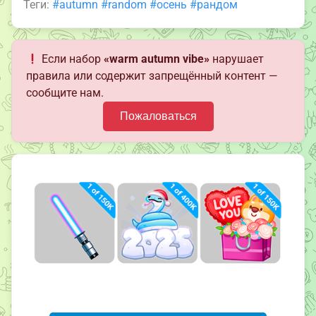
Теги:
#autumn
#random
#осень
#рандом
Если набор
«warm autumn vibe»
нарушает
правила или содержит запрещённый контент —
сообщите нам.
Пожаловаться