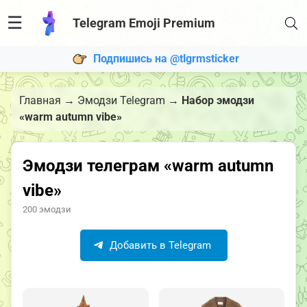
☰
Telegram Emoji Premium
Подпишись на @tlgrmsticker
Главная
→
Эмодзи Telegram
→
Набор эмодзи
«warm autumn vibe»
Эмодзи телеграм «warm autumn
vibe»
200 эмодзи
Добавить в Telegram