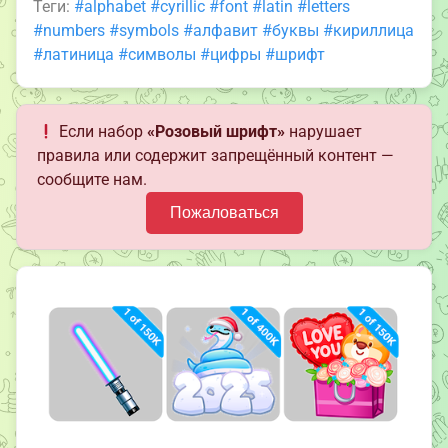
Теги:
#alphabet
#cyrillic
#font
#latin
#letters
#numbers
#symbols
#алфавит
#буквы
#кириллица
#латиница
#символы
#цифры
#шрифт
Если набор
«Розовый шрифт»
нарушает
правила или содержит запрещённый контент —
сообщите нам.
Пожаловаться