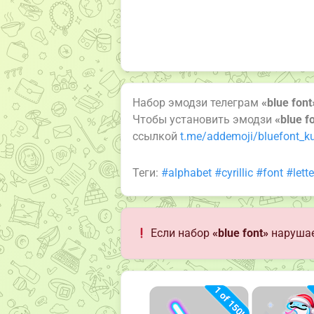
Набор эмодзи телеграм
«blue font
Чтобы установить эмодзи
«blue f
ссылкой
t.me/addemoji/bluefont_ku
Теги:
#alphabet
#cyrillic
#font
#lette
Если набор
«blue font»
нарушае