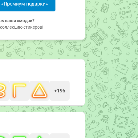
в «Премиум подарки»
сь наши эмодзи?
коллекцию стикеров!
+195