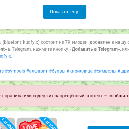
Показать ещё
»
(bluefont_kuqfyix) состоит из 79 эмодзи, добавлен в нашу 
ont»
в Telegram, нажмите кнопку
«Добавить в Telegram»
, и
qfyix
.
rs
#symbols
#алфавит
#буквы
#кириллица
#символы
#шри
т правила или содержит запрещённый контент — сообщите