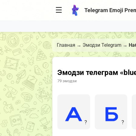
☰
Telegram Emoji Pre
Главная
→
Эмодзи Telegram
→
Наб
Эмодзи телеграм «blue
79 эмодзи
?
?