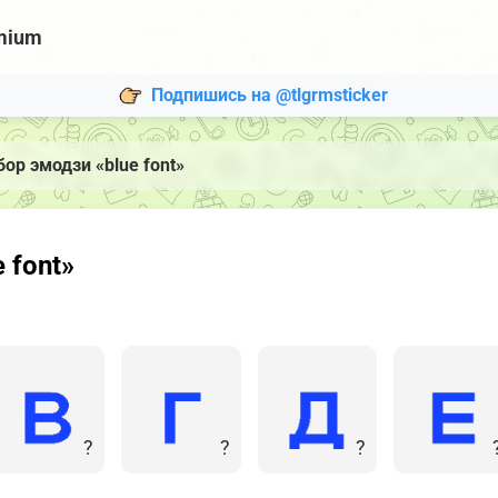
mium
Подпишись на @tlgrmsticker
ор эмодзи «blue font»
 font»
?
?
?