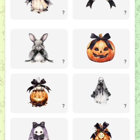
?
?
?
?
?
?