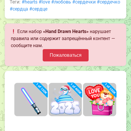
Теги:
#hearts
#love
#любовь
#сердечки
#сердечко
#сердца
#сердце
Если набор
«Hand Drawn Hearts»
нарушает
правила или содержит запрещённый контент —
сообщите нам.
Пожаловаться