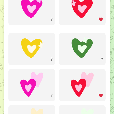
?
?
?
?