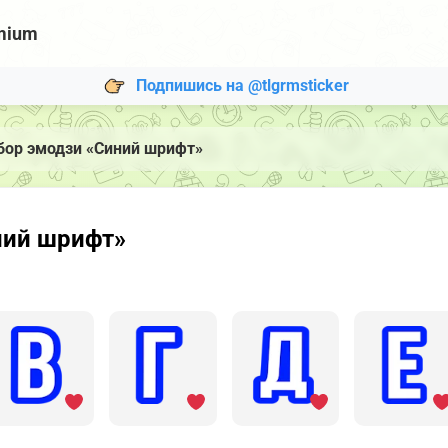
mium
Подпишись на @tlgrmsticker
бор эмодзи «Синий шрифт»
ний шрифт»