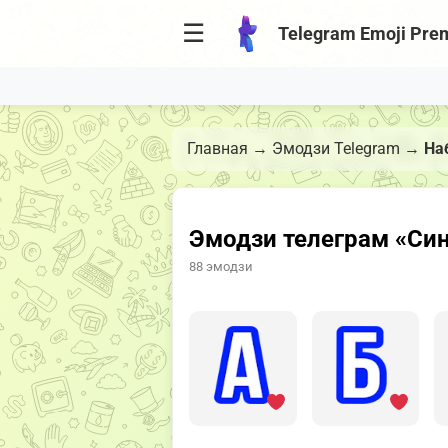
☰
Telegram Emoji Pre
Главная
→
Эмодзи Telegram
→
На
Эмодзи телеграм «Си
88 эмодзи