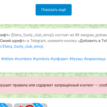
Показать ещё
рифт»
(Elena_Sunly_club_emoji) состоит из 88 эмодзи, доба
«Синий шрифт»
в Telegram, нажмите кнопку
«Добавить в Te
i/Elena_Sunly_club_emoji
.
#letters
#numbers
#symbols
#алфавит
#буквы
#кириллица
ушает правила или содержит запрещённый контент — сооб