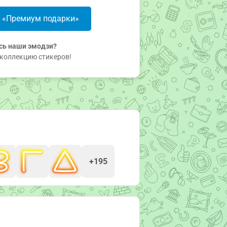
в «Премиум подарки»
сь наши эмодзи?
коллекцию стикеров!
+195