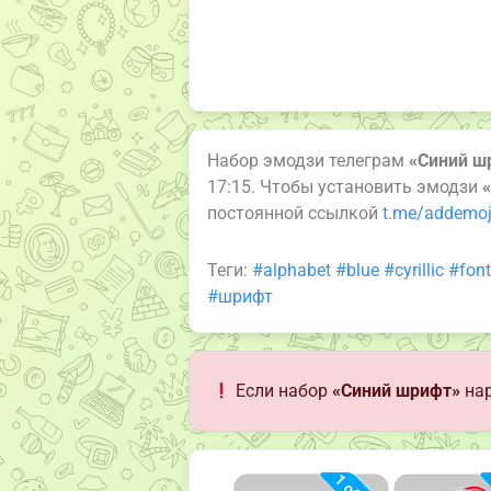
Набор эмодзи телеграм
«Синий ш
17:15. Чтобы установить эмодзи
постоянной ссылкой
t.me/addemoj
Теги:
#alphabet
#blue
#cyrillic
#font
#шрифт
Если набор
«Синий шрифт»
нар