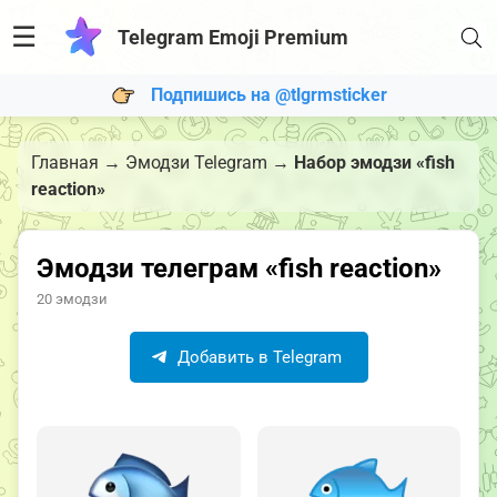
☰
Telegram Emoji Premium
Подпишись на @tlgrmsticker
Главная
→
Эмодзи Telegram
→
Набор эмодзи «fish
reaction»
Эмодзи телеграм «fish reaction»
20 эмодзи
Добавить в Telegram