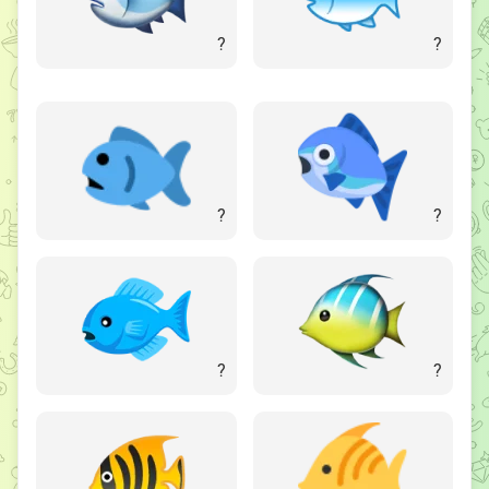
?
?
?
?
?
?