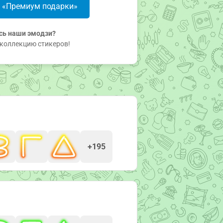
в «Премиум подарки»
сь наши эмодзи?
коллекцию стикеров!
+195