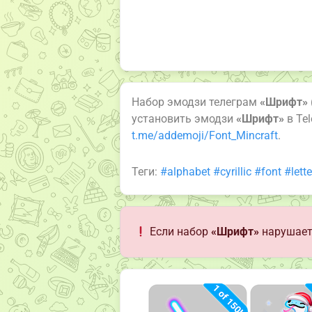
Набор эмодзи телеграм
«Шрифт»
установить эмодзи
«Шрифт»
в Te
t.me/addemoji/Font_Mincraft
.
Теги:
#alphabet
#cyrillic
#font
#lette
Если набор
«Шрифт»
нарушает