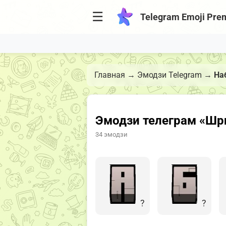
☰
Telegram Emoji Pre
Главная
→
Эмодзи Telegram
→
На
Эмодзи телеграм «Шр
34 эмодзи
?
?