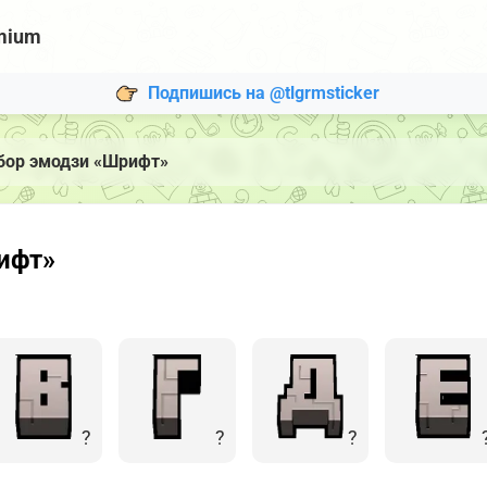
mium
Подпишись на @tlgrmsticker
бор эмодзи «Шрифт»
ифт»
?
?
?