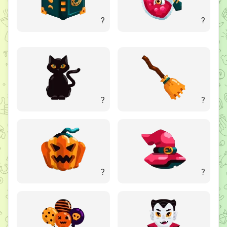
?
?
?
?
?
?