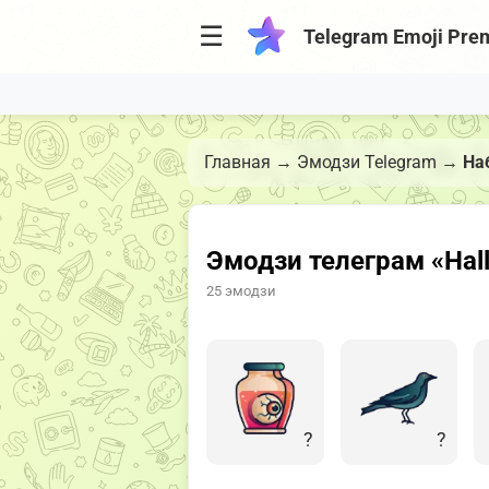
☰
Telegram Emoji Pre
Главная
→
Эмодзи Telegram
→
На
Эмодзи телеграм «Hal
25 эмодзи
?
?