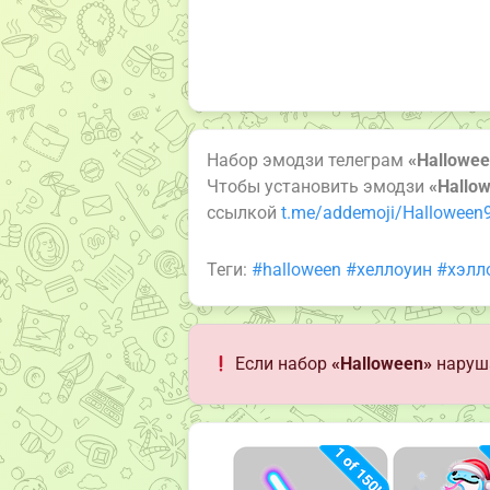
Набор эмодзи телеграм
«Hallowe
Чтобы установить эмодзи
«Hallo
ссылкой
t.me/addemoji/Halloween
Теги:
#halloween
#хеллоуин
#хэлл
Если набор
«Halloween»
наруша