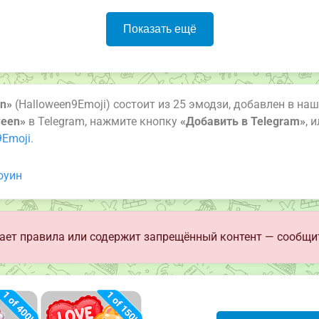
Показать ещё
en»
(Halloween9Emoji) состоит из 25 эмодзи, добавлен в наш
ween»
в Telegram, нажмите кнопку
«Добавить в Telegram»
, 
9Emoji
.
оуин
ет правила или содержит запрещённый контент — сообщи