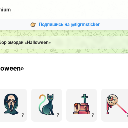
mium
Подпишись на @tlgrmsticker
бор эмодзи «Halloween»
loween»
?
?
?