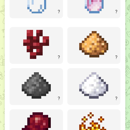
?
?
?
?
?
?