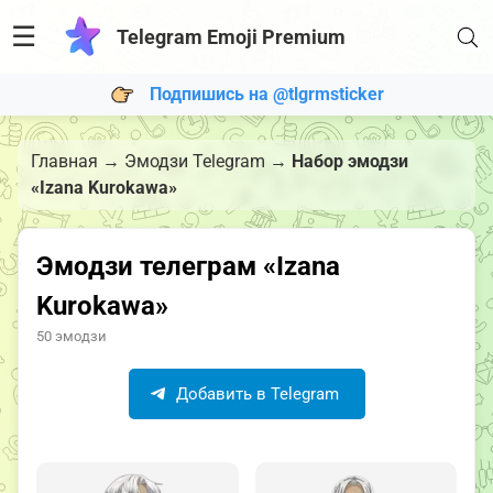
☰
Telegram Emoji Premium
Подпишись на @tlgrmsticker
Главная
→
Эмодзи Telegram
→
Набор эмодзи
«Izana Kurokawa»
Эмодзи телеграм «Izana
Kurokawa»
50 эмодзи
Добавить в Telegram