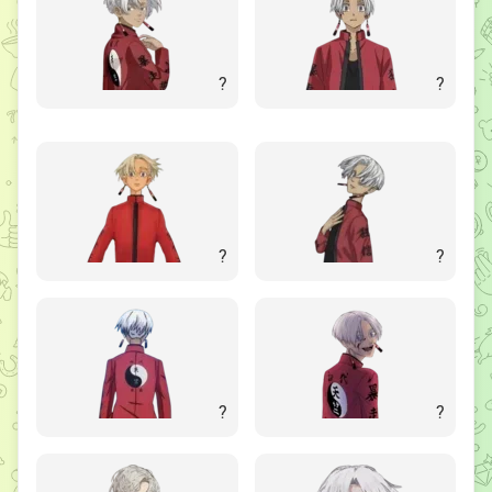
?
?
?
?
?
?