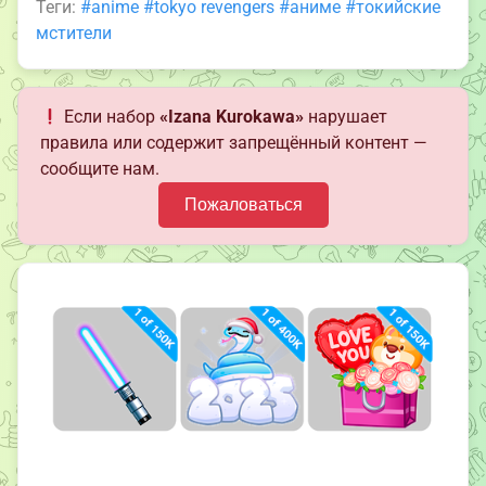
Теги:
#anime
#tokyo revengers
#аниме
#токийские
мстители
Если набор
«Izana Kurokawa»
нарушает
правила или содержит запрещённый контент —
сообщите нам.
Пожаловаться