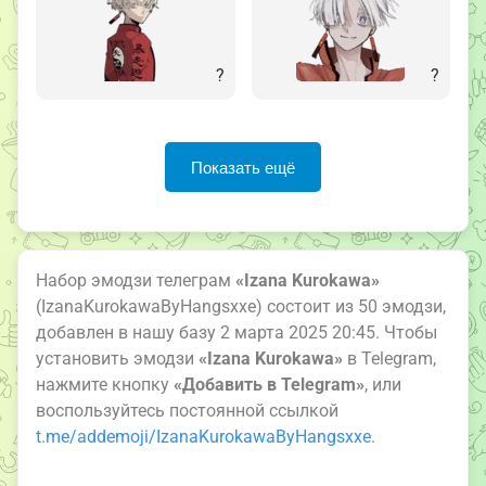
?
?
Показать ещё
Набор эмодзи телеграм
«Izana Kurokawa»
(IzanaKurokawaByHangsxxe) состоит из 50 эмодзи,
добавлен в нашу базу 2 марта 2025 20:45. Чтобы
установить эмодзи
«Izana Kurokawa»
в Telegram,
нажмите кнопку
«Добавить в Telegram»
, или
воспользуйтесь постоянной ссылкой
t.me/addemoji/IzanaKurokawaByHangsxxe
.