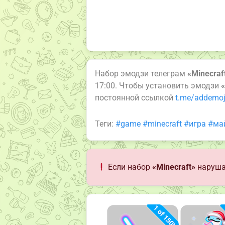
Набор эмодзи телеграм
«Minecraf
17:00. Чтобы установить эмодзи
«
постоянной ссылкой
t.me/addemoj
Теги:
#game
#minecraft
#игра
#ма
Если набор
«Minecraft»
наруша