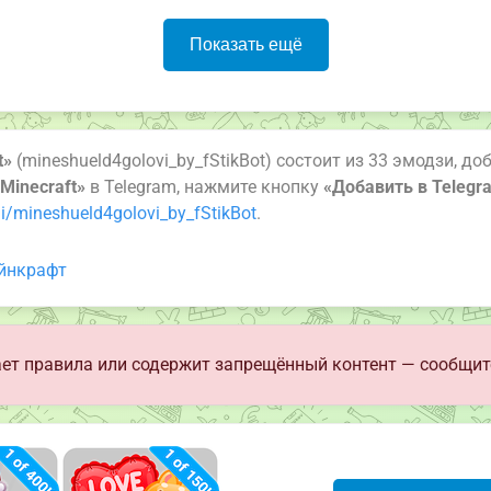
Показать ещё
t»
(mineshueld4golovi_by_fStikBot) состоит из 33 эмодзи, д
Minecraft»
в Telegram, нажмите кнопку
«Добавить в Telegr
i/mineshueld4golovi_by_fStikBot
.
йнкрафт
ет правила или содержит запрещённый контент — сообщит