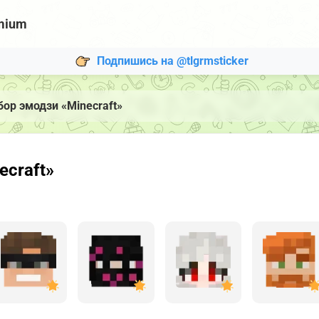
mium
Подпишись на @tlgrmsticker
бор эмодзи «Minecraft»
ecraft»