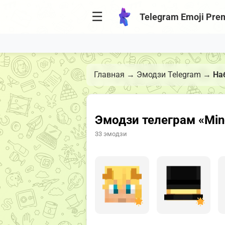
☰
Telegram Emoji Pre
Главная
→
Эмодзи Telegram
→
На
Эмодзи телеграм «Min
33 эмодзи