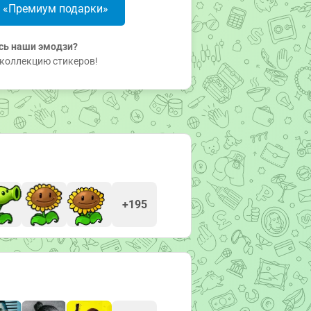
в «Премиум подарки»
сь наши эмодзи?
коллекцию стикеров!
+195