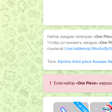
Набор эмодзи телеграм
«One Piec
Чтобы установить эмодзи
«One P
ссылкой
t.me/addemoji/MontixByO
Теги:
#anime
#one piece
#аниме
#в
Если набор
«One Piece»
наруша