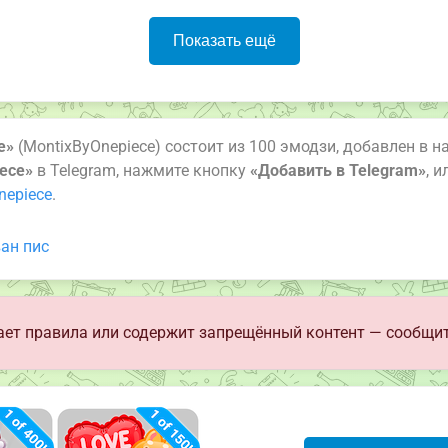
Показать ещё
e»
(MontixByOnepiece) состоит из 100 эмодзи, добавлен в н
iece»
в Telegram, нажмите кнопку
«Добавить в Telegram»
, 
nepiece
.
ан пис
ет правила или содержит запрещённый контент — сообщит