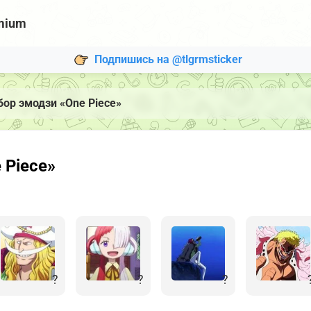
mium
Подпишись на @tlgrmsticker
бор эмодзи «One Piece»
 Piece»
?
?
?