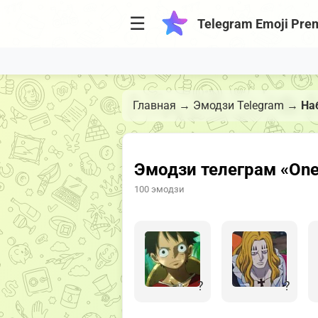
☰
Telegram Emoji Pre
Главная
→
Эмодзи Telegram
→
На
Эмодзи телеграм «One
100 эмодзи
?
?