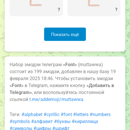
?
?
Показать ещё
Набор эмодзи телеграм
«Font»
(muttawwa)
состоит из 199 эмодзи, добавлен в нашу базу 19
февраля 2025 18:46. Чтобы установить эмодзи
«Font»
в Telegram, нажмите кнопку
«Добавить в
Telegram»
, или воспользуйтесь постоянной
ссылкой
t.me/addemoji/muttawwa
.
Теги:
#alphabet
#cyrillic
#font
#letters
#numbers
#symbols
#алфавит
#буквы
#кириллица
#символы
#цифры
#шрифт