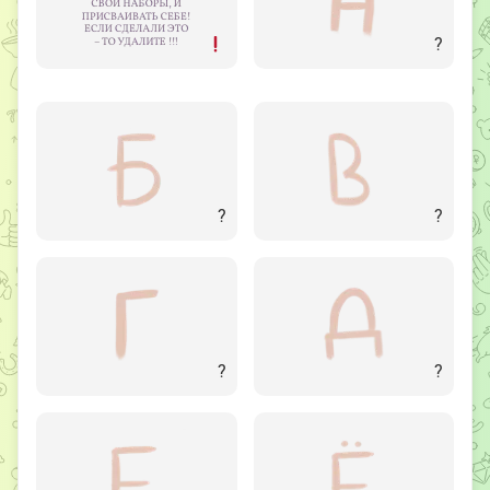
?
?
?
?
?