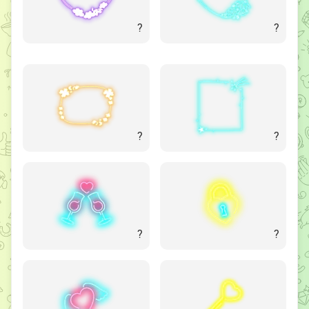
?
?
?
?
?
?