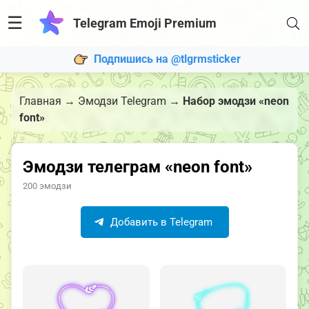
☰
Telegram Emoji Premium
Подпишись на @tlgrmsticker
Главная
→
Эмодзи Telegram
→
Набор эмодзи «neon
font»
Эмодзи телеграм «neon font»
200 эмодзи
Добавить в Telegram