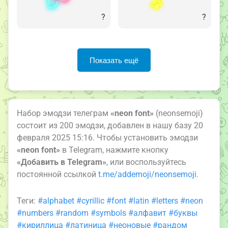
?
?
Показать ещё
Набор эмодзи телеграм
«neon font»
(neonsemoji)
состоит из 200 эмодзи, добавлен в нашу базу 20
февраля 2025 15:16. Чтобы установить эмодзи
«neon font»
в Telegram, нажмите кнопку
«Добавить в Telegram»
, или воспользуйтесь
постоянной ссылкой
t.me/addemoji/neonsemoji
.
Теги:
#alphabet
#cyrillic
#font
#latin
#letters
#neon
#numbers
#random
#symbols
#алфавит
#буквы
#кириллица
#латиница
#неоновые
#рандом