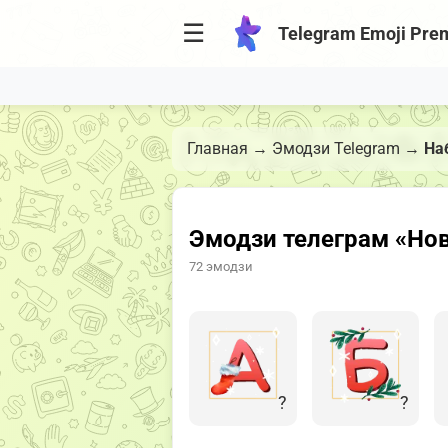
☰
Telegram Emoji Pre
Главная
→
Эмодзи Telegram
→
На
Эмодзи телеграм «Но
72 эмодзи
?
?