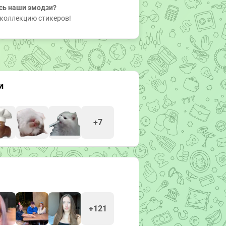
сь наши эмодзи?
коллекцию стикеров!
и
+7
+121