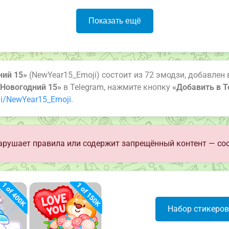
Показать ещё
ний 15»
(NewYear15_Emoji) состоит из 72 эмодзи, добавлен 
«Новогодний 15»
в Telegram, нажмите кнопку
«Добавить в T
i/NewYear15_Emoji
.
арушает правила или содержит запрещённый контент — со
Набор стикеро