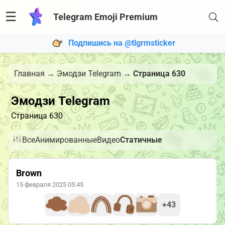
☰
Telegram Emoji Premium
Подпишись на @tlgrmsticker
Главная
→
Эмодзи Telegram
→
Страница 630
Эмодзи Telegram
Страница 630
Все
Анимированные
Видео
Статичные
Brown
15 февраля 2025 05:45
+43