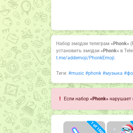
Набор эмодзи телеграм
«Phonk»
(
установить эмодзи
«Phonk»
в Tel
t.me/addemoji/PhonkEmoji
.
Теги:
#music
#phonk
#музыка
#фо
Если набор
«Phonk»
нарушает 