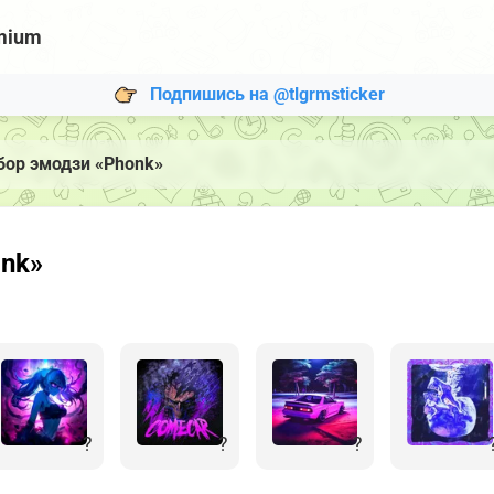
mium
Подпишись на @tlgrmsticker
бор эмодзи «Phonk»
onk»
?
?
?