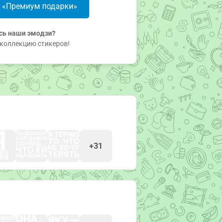
в «Премиум подарки»
сь наши эмодзи?
коллекцию стикеров!
+31