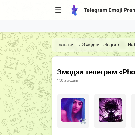
☰
Telegram Emoji Pre
Главная
→
Эмодзи Telegram
→
На
Эмодзи телеграм «Ph
150 эмодзи
?