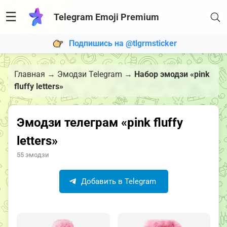
☰
Telegram Emoji Premium
Подпишись на @tlgrmsticker
Главная
→
Эмодзи Telegram
→
Набор эмодзи «pink
fluffy letters»
Эмодзи телеграм «pink fluffy
letters»
55 эмодзи
Добавить в Telegram