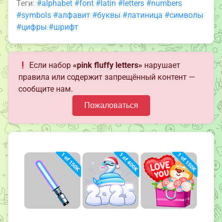
Теги:
#alphabet
#font
#latin
#letters
#numbers
#symbols
#алфавит
#буквы
#латиница
#символы
#цифры
#шрифт
Если набор
«pink fluffy letters»
нарушает
правила или содержит запрещённый контент —
сообщите нам.
Пожаловаться