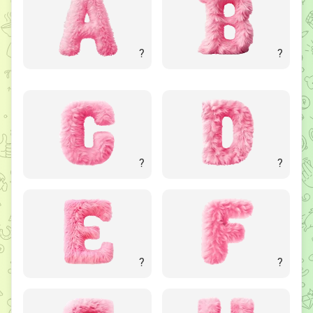
?
?
?
?
?
?