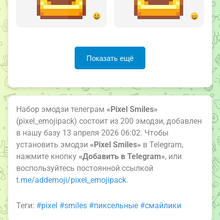
Показать ещё
Набор эмодзи телеграм
«Pixel Smiles»
(pixel_emojipack) состоит из 200 эмодзи, добавлен
в нашу базу 13 апреля 2026 06:02. Чтобы
установить эмодзи
«Pixel Smiles»
в Telegram,
нажмите кнопку
«Добавить в Telegram»
, или
воспользуйтесь постоянной ссылкой
t.me/addemoji/pixel_emojipack
.
Теги:
#pixel
#smiles
#пиксельные
#смайлики