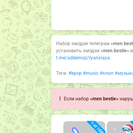
Набор эмодзи телеграм
«men best
установить эмодзи
«men bestie»
в
t.me/addemoji/ryanxraya
.
Теги:
#kpop
#music
#кпоп
#музык
Если набор
«men bestie»
наруш