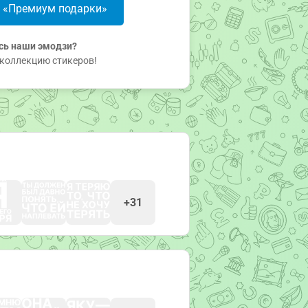
в «Премиум подарки»
сь наши эмодзи?
коллекцию стикеров!
+31