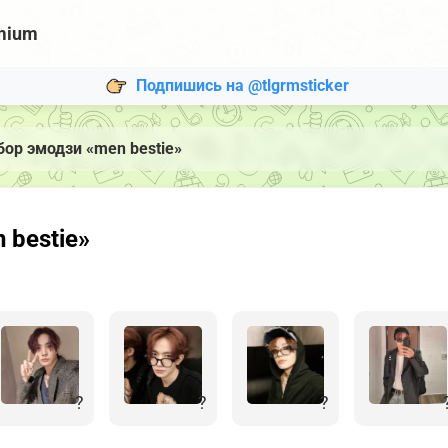
mium
Подпишись на @tlgrmsticker
бор эмодзи «men bestie»
 bestie»
?
?
?