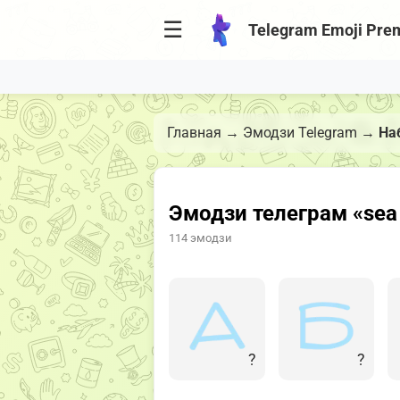
☰
Telegram Emoji Pre
Главная
→
Эмодзи Telegram
→
На
Эмодзи телеграм «sea 
114 эмодзи
?
?