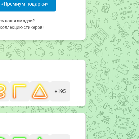
в «Премиум подарки»
сь наши эмодзи?
коллекцию стикеров!
+195