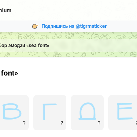
mium
Подпишись на @tlgrmsticker
бор эмодзи «sea font»
font»
?
?
?