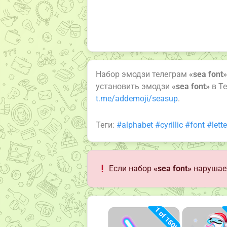
Набор эмодзи телеграм
«sea font»
установить эмодзи
«sea font»
в Te
t.me/addemoji/seasup
.
Теги:
#alphabet
#cyrillic
#font
#lette
Если набор
«sea font»
нарушает