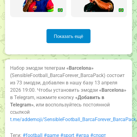
Показать ещё
Набор эмодзи телеграм
«Barcelona»
(SensibleFootball_BarcaForever_BarcaPack) состоит
из 73 эмодзи, добавлен в нашу базу 13 апреля
2026 19:00. Чтобы установить эмодзи
«Barcelona»
в Telegram, нажмите кнопку
«Добавить в
Telegram»
, или воспользуйтесь постоянной
ссылкой
t.me/addemoji/SensibleFootball_BarcaForever_BarcaPack
Теги:
#football
#game
#sport
#игра
#спорт