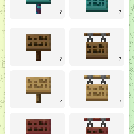
?
?
?
?
?
?