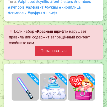
Теги:
#alphabet
#cyrillic
#font
#letters
#numbers
#symbols
#алфавит
#буквы
#кириллица
#символы
#цифры
#шрифт
Если набор
«Красный шрифт»
нарушает
правила или содержит запрещённый контент —
сообщите нам.
Пожаловаться