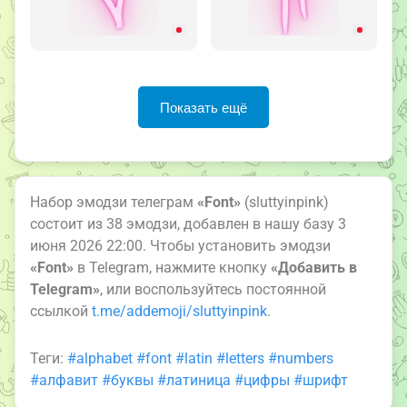
Показать ещё
Набор эмодзи телеграм
«Font»
(sluttyinpink)
состоит из 38 эмодзи, добавлен в нашу базу 3
июня 2026 22:00. Чтобы установить эмодзи
«Font»
в Telegram, нажмите кнопку
«Добавить в
Telegram»
, или воспользуйтесь постоянной
ссылкой
t.me/addemoji/sluttyinpink
.
Теги:
#alphabet
#font
#latin
#letters
#numbers
#алфавит
#буквы
#латиница
#цифры
#шрифт