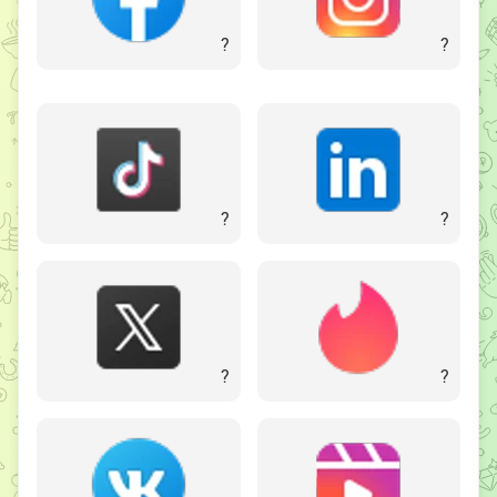
?
?
?
?
?
?