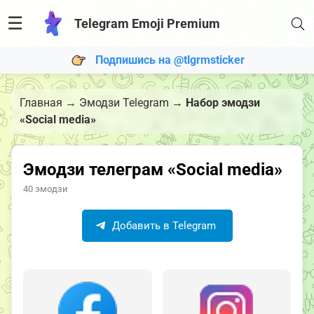
☰
Telegram Emoji Premium
Подпишись на @tlgrmsticker
Главная
→
Эмодзи Telegram
→
Набор эмодзи
«Social media»
Эмодзи телеграм «Social media»
40 эмодзи
Добавить в Telegram