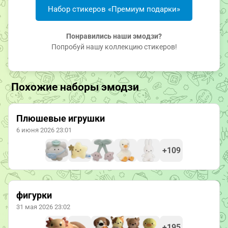
Набор стикеров «Премиум подарки»
Понравились наши эмодзи?
Попробуй нашу коллекцию стикеров!
Похожие наборы эмодзи
Плюшевые игрушки
6 июня 2026 23:01
+109
фигурки
31 мая 2026 23:02
+195