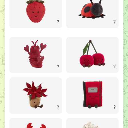
?
?
?
?
?
?